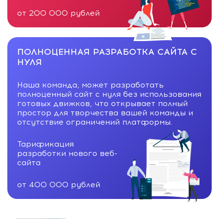
от 200 000 рублей
ПОЛНОЦЕННАЯ РАЗРАБОТКА САЙТА С
НУЛЯ
Наша команда, может разработать
полноценный сайт с нуля без использования
готовых движков, что открывает полный
простор для творчества вашей команды и
отсутствие ограничений платформы.
Тарификация
разработки нового веб-
сайта
от 400 000 рублей