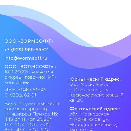
ООО «ВОРМСОФТ»
+7 (929) 965-55-01
info@wormsoft.ru
ООО «ВОРМСОФТ»
с
16.11.2022г. является
аккредитованной ИТ-
Юридический адрес:
компанией
обл. Московская,
ИНН 5040181546
г. Раменское, ул.
ОКВЭД 62.01
Красноармейская, д. 7,
кв. 20
Виды ИТ-деятельности
согласно приказу
Фактический адрес:
Минцифры Приказ №
обл. Московская,
449 от 11 мая 2023г.:
г. Раменское, ул.
1.01, 1.04, 1.05, 2.01,
Народное имение, д.
3.01, 4.01, 5.01, 6.01
13а, оф. 4